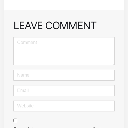
LEAVE COMMENT
<b>Comment</b>
(
*
)
Name
Email
Website