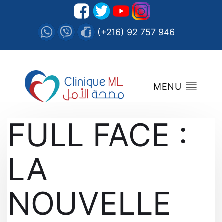
(+216) 92 757 946
MENU
FULL FACE :
LA
NOUVELLE