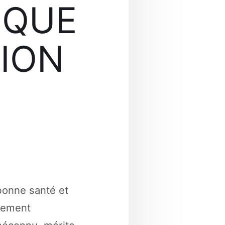
IQUE
ION
 bonne santé et
alement