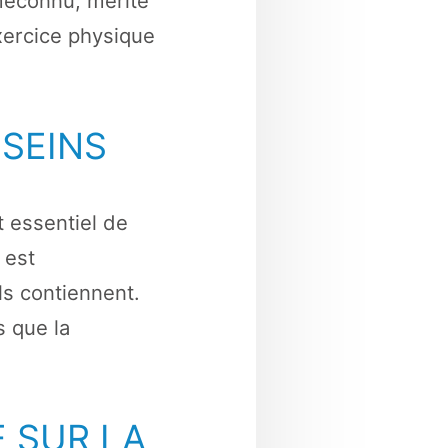
méconnu, mérite
xercice physique
 SEINS
t essentiel de
 est
ls contiennent.
s que la
E SUR LA