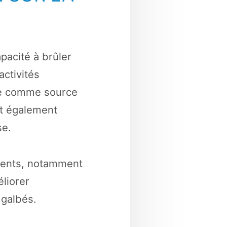
apacité à brûler
ctivités
sse comme source
ut également
se.
acents, notamment
liorer
 galbés.