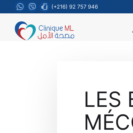
(+216) 92 757 946
LES 
MÉC