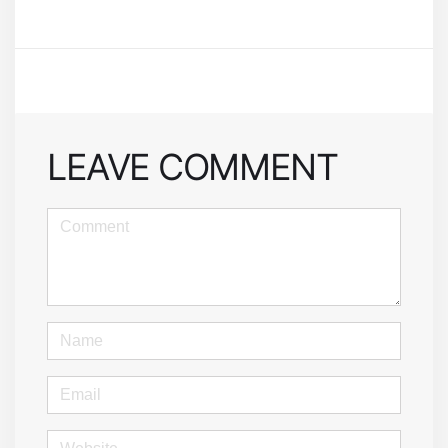
LEAVE COMMENT
<b>Comment</b>
(
*
)
Name
Email
Website