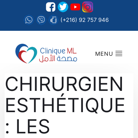
(+216) 92 757 946
MENU
CHIRURGIEN
ESTHÉTIQUE
: LES