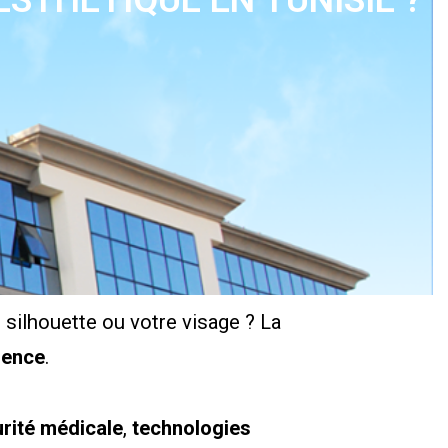
ESTHÉTIQUE EN TUNISIE ?
 silhouette ou votre visage ? La
érence
.
rité médicale
,
technologies