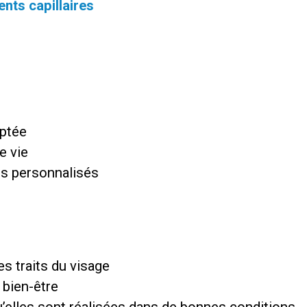
nts capillaires
aptée
e vie
ls personnalisés
es traits du visage
 bien-être