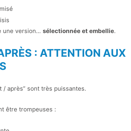
imisé
isis
e une version…
sélectionnée et embellie
.
APRÈS : ATTENTION AUX
NS
 / après” sont très puissantes.
nt être trompeuses :
ente