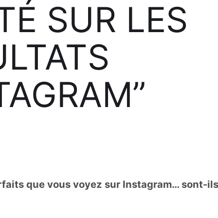
TÉ SUR LES
ULTATS
STAGRAM”
rfaits que vous voyez sur Instagram… sont-ils