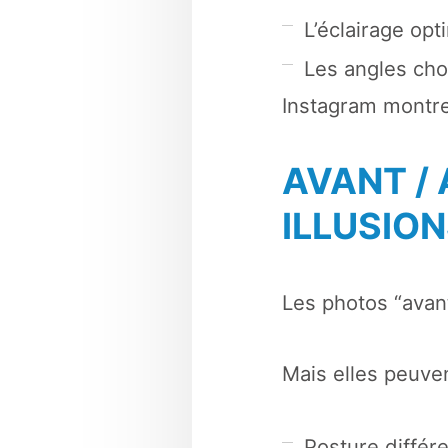
L’éclairage opt
Les angles cho
Instagram montr
AVANT / 
ILLUSIO
Les photos “avant
Mais elles peuve
Posture différ