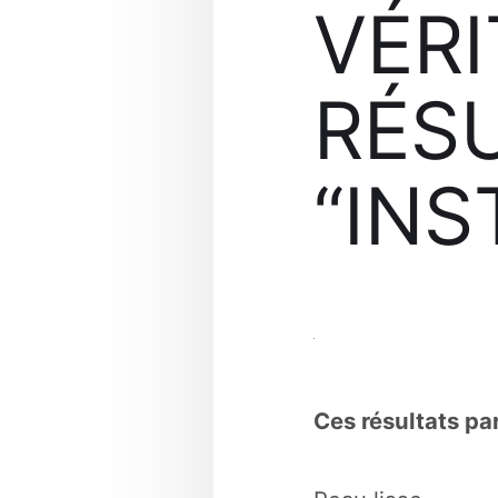
VÉRI
RÉS
“IN
Ces résultats pa