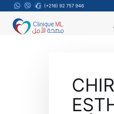
(+216) 92 757 946
CHI
ESTH