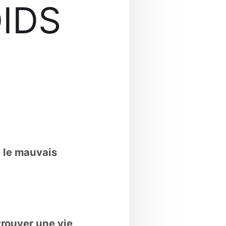
IDS
e le mauvais
trouver une vie