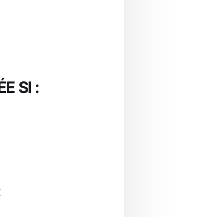
 SI :
: