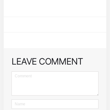
LEAVE COMMENT
<b>Comment</b>
(
*
)
Name