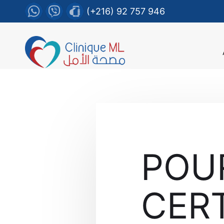
(+216) 92 757 946
POU
CER