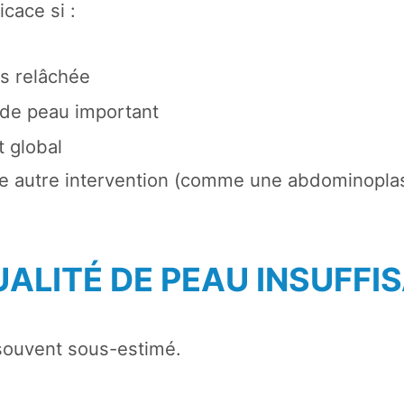
icace si :
ès relâchée
s de peau important
t global
e autre intervention (comme une abdominoplas
UALITÉ DE PEAU INSUFFI
 souvent sous-estimé.