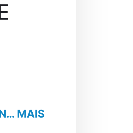
E
E
ON… MAIS