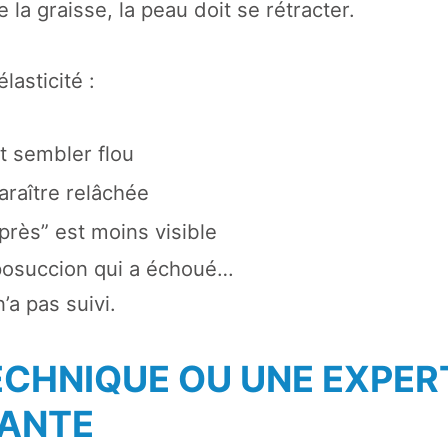
e la graisse, la peau doit se rétracter.
lasticité :
t sembler flou
araître relâchée
après” est moins visible
iposuccion qui a échoué…
n’a pas suivi.
TECHNIQUE OU UNE EXPER
SANTE