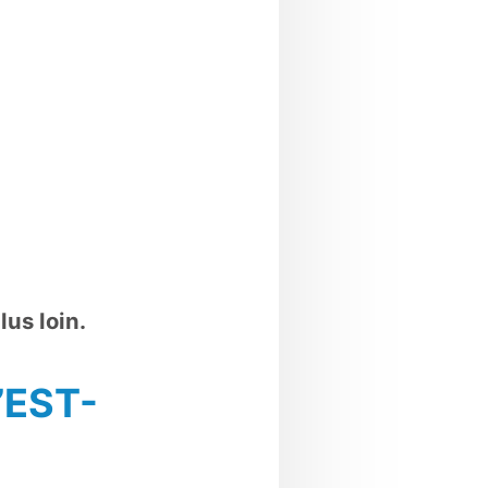
us loin.
’EST-