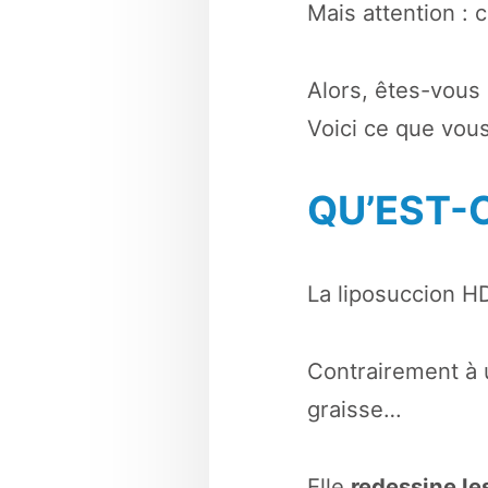
Mais attention : 
Alors, êtes-vous
Voici ce que vou
QU’EST-C
La liposuccion H
Contrairement à u
graisse…
Elle
redessine le