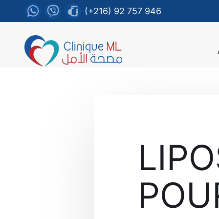
(+216) 92 757 946
LIPO
POUR