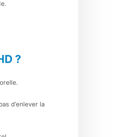
de.
HD ?
relle.
pas d’enlever la
el.