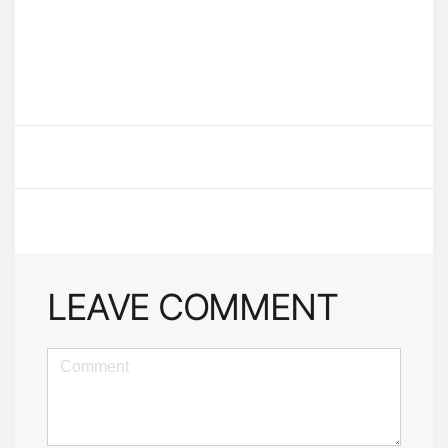
LEAVE COMMENT
<b>Comment</b>
(
*
)