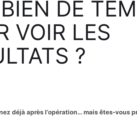
BIEN DE TE
 VOIR LES
LTATS ?
ez déjà après l’opération… mais êtes-vous pr