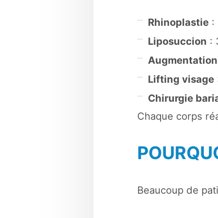
Rhinoplastie
:
Liposuccion
: 
Augmentation
Lifting visage
Chirurgie bari
Chaque corps réa
POURQUOI
Beaucoup de patie