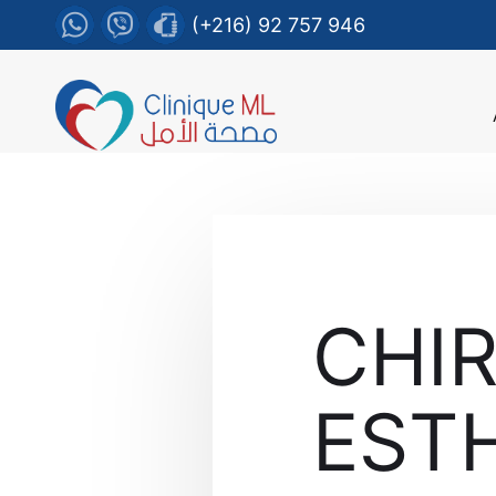
(+216) 92 757 946
CHI
ESTH