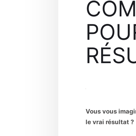
COM
POUR
RÉSU
Vous vous imagin
le vrai résultat ?