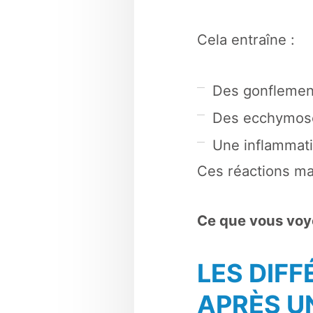
Cela entraîne :
Des gonfleme
Des ecchymose
Une inflammati
Ces réactions ma
Ce que vous voye
LES DIF
APRÈS U