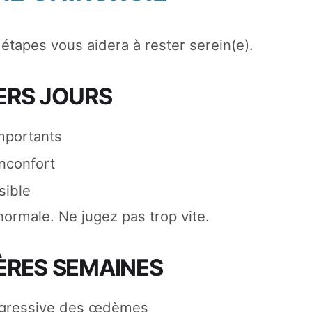
tapes vous aidera à rester serein(e).
ERS JOURS
mportants
inconfort
sible
ormale. Ne jugez pas trop vite.
ÈRES SEMAINES
ogressive des œdèmes