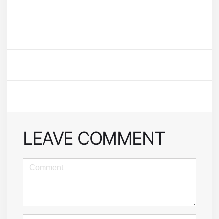
LEAVE COMMENT
<b>Comment</b>
(
*
)