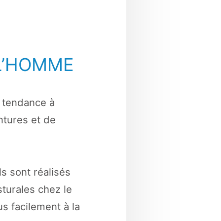
L’HOMME
t tendance à
ntures et de
ls sont réalisés
sturales chez le
us facilement à la