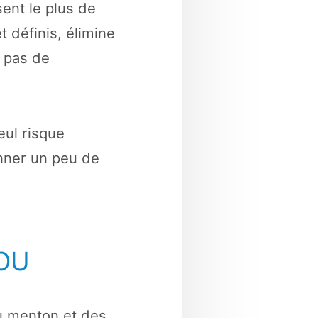
sent le plus de
t définis, élimine
e pas de
eul risque
onner un peu de
OU
du menton et des