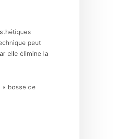
esthétiques
technique peut
r elle élimine la
e « bosse de