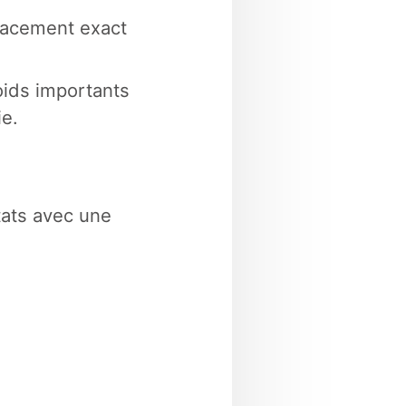
placement exact
ids importants
ie.
tats avec une