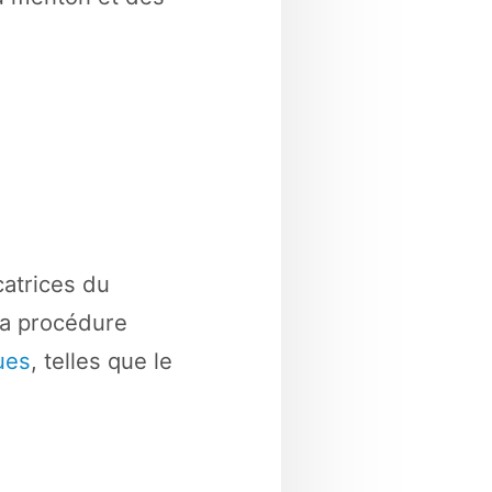
catrices du
 la procédure
ues
, telles que le