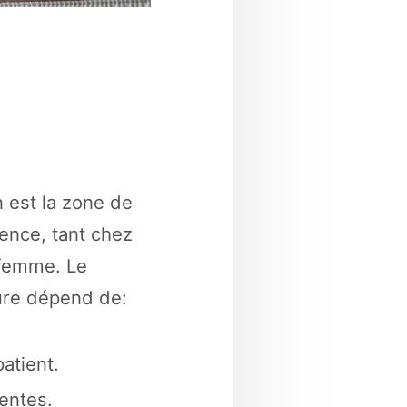
 est la zone de
lence, tant chez
 femme. Le
dure dépend de:
patient.
entes.