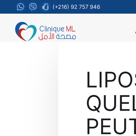
(+216) 92 757 946
LIP
QUE
PEUT