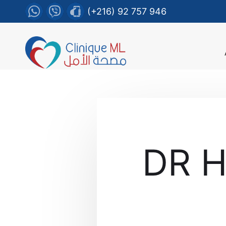
(+216) 92 757 946
DR H